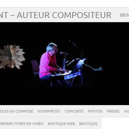
T – AUTEUR COMPOSITEUR
BIE
OLES EN COMPOSÉ
INTERPRETES
CONCERTS
PHOTOS
PRESSE
VI
RNIERS TITRES EN VIDÉO
BOUTIQUE WEB
BOUTIQUE