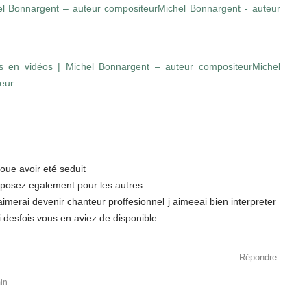
l Bonnargent – auteur compositeurMichel Bonnargent - auteur
es en vidéos | Michel Bonnargent – auteur compositeurMichel
eur
voue avoir eté seduit
mposez egalement pour les autres
aimerai devenir chanteur proffesionnel j aimeeai bien interpreter
desfois vous en aviez de disponible
Répondre
in