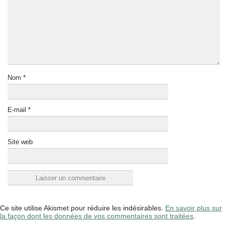
Nom
*
E-mail
*
Site web
Ce site utilise Akismet pour réduire les indésirables.
En savoir plus sur
la façon dont les données de vos commentaires sont traitées
.