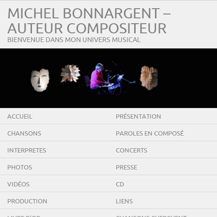
MICHEL BONNARGENT –
AUTEUR COMPOSITEUR
BIENVENUE DANS MON UNIVERS MUSICAL
ACCUEIL
PRÉSENTATION
CHANSONS
PAROLES EN COMPOSÉ
INTERPRETES
CONCERTS
PHOTOS
PRESSE
VIDÉOS
CD
PRODUCTION
LIENS