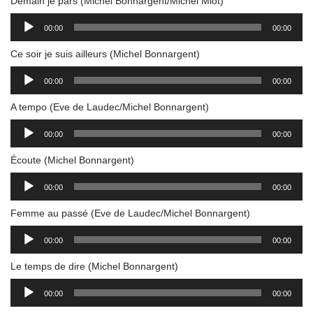
Demain je pars (Michel Bonnargent/Michel Miot)
Lecteur
00:00
00:00
audio
Ce soir je suis ailleurs (Michel Bonnargent)
Lecteur
00:00
00:00
audio
A tempo (Eve de Laudec/Michel Bonnargent)
Lecteur
00:00
00:00
audio
Écoute (Michel Bonnargent)
Lecteur
00:00
00:00
audio
Femme au passé (Eve de Laudec/Michel Bonnargent)
Lecteur
00:00
00:00
audio
Le temps de dire (Michel Bonnargent)
Lecteur
00:00
00:00
audio