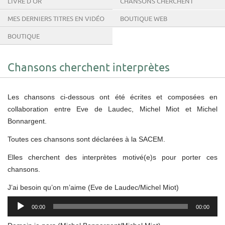
LIVRE D’OR
CHANSONS CHERCHENT
INTERPRÈTES
MES DERNIERS TITRES EN VIDÉO
BOUTIQUE WEB
BOUTIQUE
Chansons cherchent interprètes
Les chansons ci-dessous ont été écrites et composées en
collaboration entre Eve de Laudec, Michel Miot et Michel
Bonnargent.
Toutes ces chansons sont déclarées à la SACEM.
Elles cherchent des interprètes motivé(e)s pour porter ces
chansons.
J’ai besoin qu’on m’aime (Eve de Laudec/Michel Miot)
Lecteur
00:00
00:00
audio