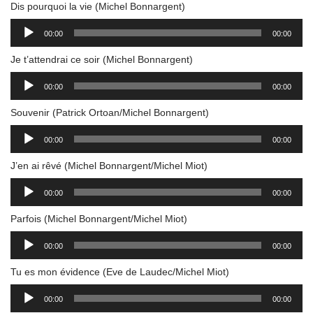
Dis pourquoi la vie (Michel Bonnargent)
Lecteur
00:00
00:00
audio
Je t’attendrai ce soir (Michel Bonnargent)
Lecteur
00:00
00:00
audio
Souvenir (Patrick Ortoan/Michel Bonnargent)
Lecteur
00:00
00:00
audio
J’en ai rêvé (Michel Bonnargent/Michel Miot)
Lecteur
00:00
00:00
audio
Parfois (Michel Bonnargent/Michel Miot)
Lecteur
00:00
00:00
audio
Tu es mon évidence (Eve de Laudec/Michel Miot)
Lecteur
00:00
00:00
audio